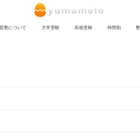
習塾について
大学受験
高校受験
時間割