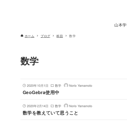
山本学
ホーム
ブログ
科目
数学
数学
2020年10月1日
数学
Norio Yamamoto
GeoGebra使用中
2020年2月14日
数学
Norio Yamamoto
数学を教えていて思うこと