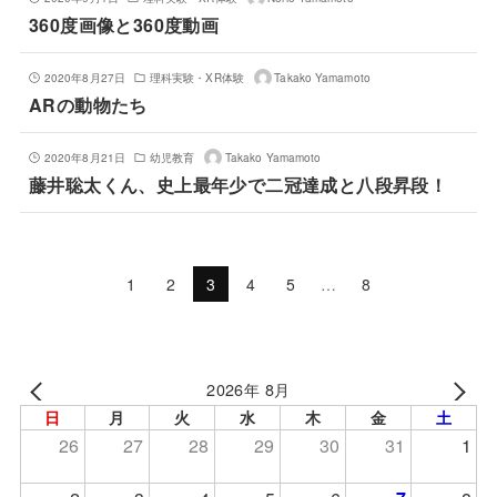
360度画像と360度動画
2020年8月27日
理科実験・XR体験
Takako Yamamoto
ARの動物たち
2020年8月21日
幼児教育
Takako Yamamoto
藤井聡太くん、史上最年少で二冠達成と八段昇段！
1
2
3
4
5
…
8
2026年 8月
日
月
火
水
木
金
土
26
27
28
29
30
31
1