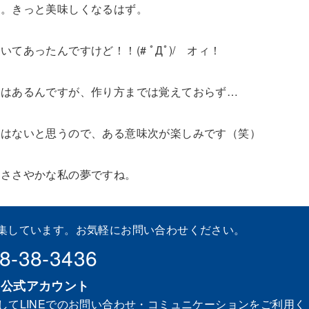
す。きっと美味しくなるはず。
あったんですけど！！(# ﾟДﾟ)/ オィ！
憶はあるんですが、作り方までは覚えておらず…
とはないと思うので、ある意味次が楽しみです（笑）
。ささやかな私の夢ですね。
集しています。お気軽にお問い合わせください。
8-38-3436
NE公式アカウント
してLINEでのお問い合わせ・コミュニケーションをご利用く