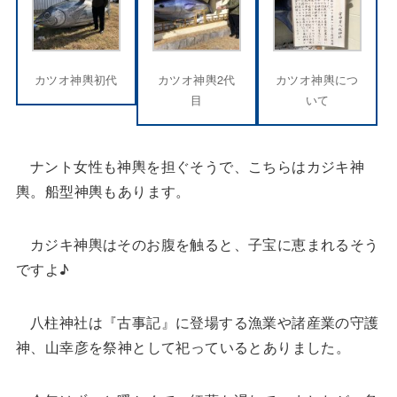
カツオ神輿初代
カツオ神輿2代
カツオ神輿につ
目
いて
ナント女性も神輿を担ぐそうで、こちらはカジキ神
輿。船型神輿もあります。
カジキ神輿はそのお腹を触ると、子宝に恵まれるそう
ですよ♪
八柱神社は『古事記』に登場する漁業や諸産業の守護
神、山幸彦を祭神として祀っているとありました。