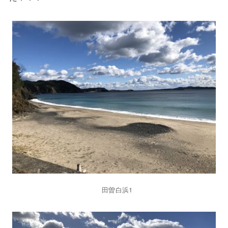
田曽白浜1