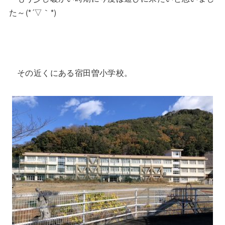
た～(*´▽｀*)
その近くにある宿田曽小学校。