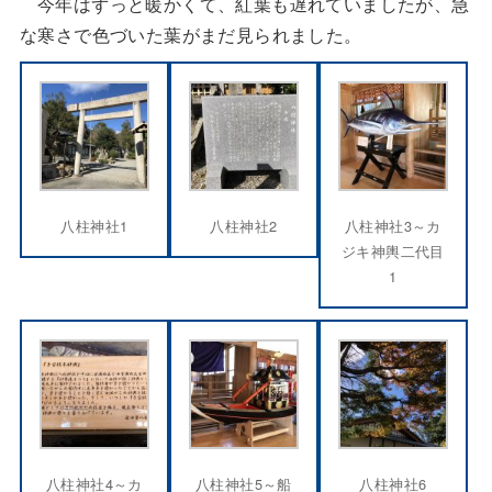
今年はずっと暖かくて、紅葉も遅れていましたが、急
な寒さで色づいた葉がまだ見られました。
八柱神社1
八柱神社2
八柱神社3～カ
ジキ神輿二代目
1
八柱神社4～カ
八柱神社5～船
八柱神社6