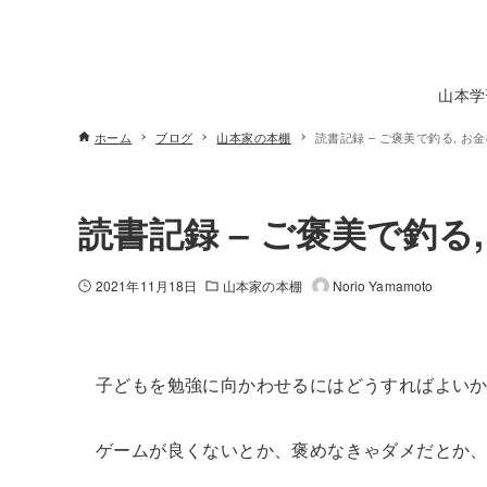
山本学
ホーム
ブログ
山本家の本棚
読書記録 – ご褒美で釣る, お
読書記録 – ご褒美で釣る
2021年11月18日
山本家の本棚
Norio Yamamoto
子どもを勉強に向かわせるにはどうすればよい
ゲームが良くないとか、褒めなきゃダメだとか